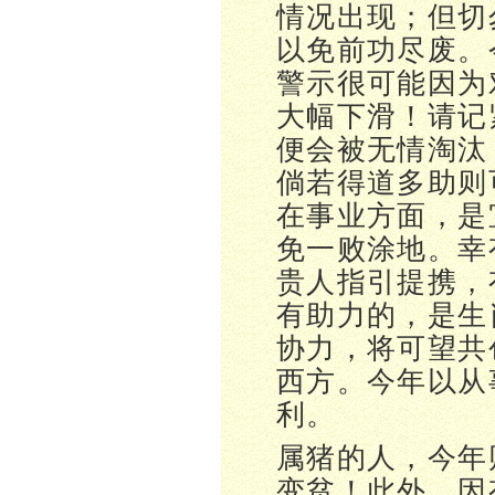
情况出现；但切
以免前功尽废。
警示很可能因为
大幅下滑！请记
便会被无情淘汰
倘若得道多助则
在事业方面，是
免一败涂地。幸
贵人指引提携，
有助力的，是生
协力，将可望共
西方。今年以从
利。
属猪的人，今年
变贫！此外，因