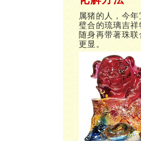
属猪的人，今年
璧合的琉璃吉祥
随身再带著珠联
更显。