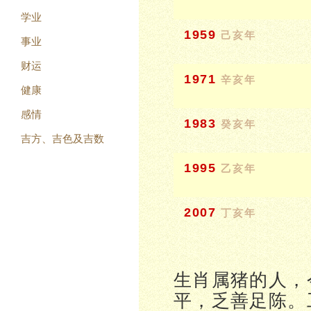
学业
1959
己亥年
事业
财运
1971
辛亥年
健康
感情
1983
癸亥年
吉方、吉色及吉数
1995
乙亥年
2007
丁亥年
生肖属猪的人，
平，乏善足陈。