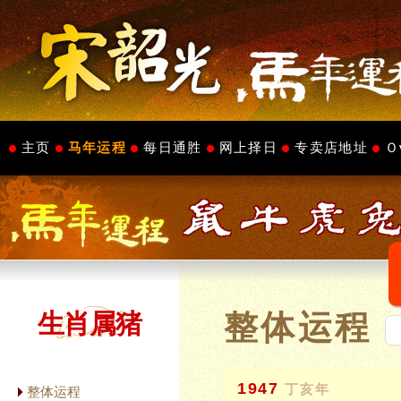
主页
马年运程
每日通胜
网上择日
专卖店地址
Ｏ
生肖属猪
整体运程
1947
丁亥年
整体运程