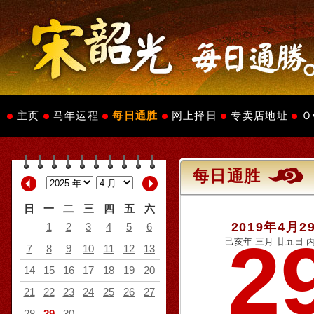
主页
马年运程
每日通胜
网上择日
专卖店地址
Ｏ
每日通胜
日
一
二
三
四
五
六
2019年4月2
1
2
3
4
5
6
2
己亥年 三月 廿五日 丙
7
8
9
10
11
12
13
14
15
16
17
18
19
20
21
22
23
24
25
26
27
28
29
30