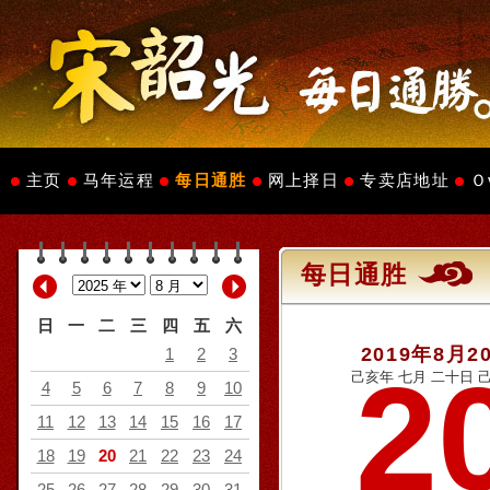
主页
马年运程
每日通胜
网上择日
专卖店地址
Ｏ
每日通胜
日
一
二
三
四
五
六
2019年8月2
1
2
3
2
己亥年 七月 二十日 己
4
5
6
7
8
9
10
11
12
13
14
15
16
17
18
19
20
21
22
23
24
25
26
27
28
29
30
31