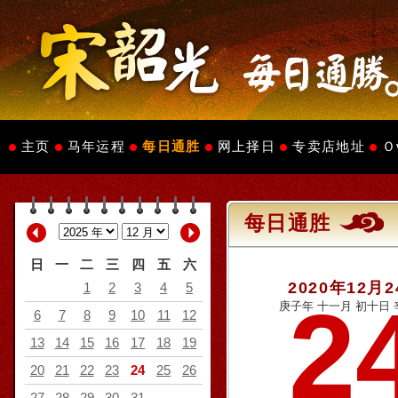
主页
马年运程
每日通胜
网上择日
专卖店地址
Ｏ
每日通胜
日
一
二
三
四
五
六
2020年12月
1
2
3
4
5
2
庚子年 十一月 初十日 
6
7
8
9
10
11
12
13
14
15
16
17
18
19
20
21
22
23
24
25
26
27
28
29
30
31