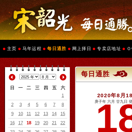
主页
马年运程
每日通胜
网上择日
专卖店地址
Ｏ
每日通胜
日
一
二
三
四
五
六
2020年8月1
1
1
庚子年 六月 廿九日 癸
2
3
4
5
6
7
8
9
10
11
12
13
14
15
16
17
18
19
20
21
22
23
24
25
26
27
28
29