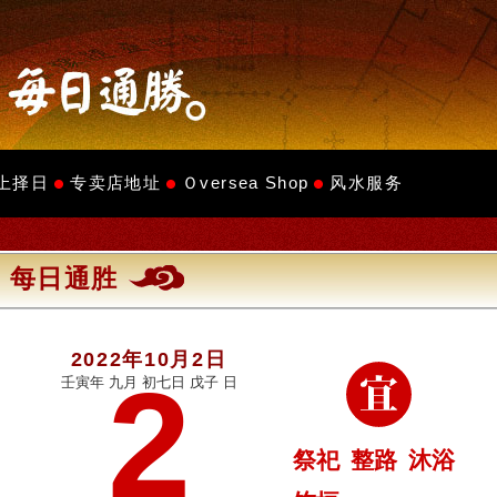
上择日
专卖店地址
Ｏversea Shop
风水服务
每日通胜
2022年10月2日
2
壬寅年 九月 初七日 戊子 日
祭祀
整路
沐浴