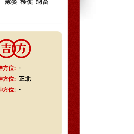
嫁娶
移徙
纳畜
-
神方位:
神方位:
正北
-
神方位: