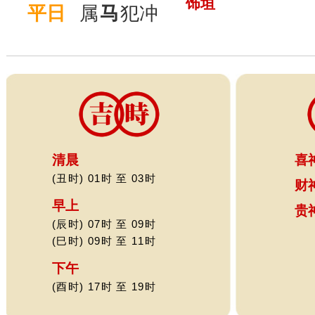
饰垣
平日
属
马
犯冲
清晨
喜
(丑时) 01时 至 03时
财
早上
贵
(辰时) 07时 至 09时
(巳时) 09时 至 11时
下午
(酉时) 17时 至 19时