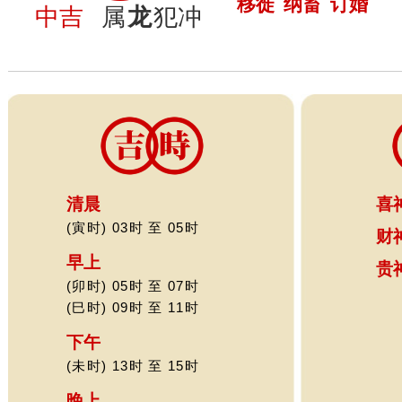
移徙
纳畜
订婚
中吉
属
龙
犯冲
清晨
喜
(寅时) 03时 至 05时
财
早上
贵
(卯时) 05时 至 07时
(巳时) 09时 至 11时
下午
(未时) 13时 至 15时
晚上