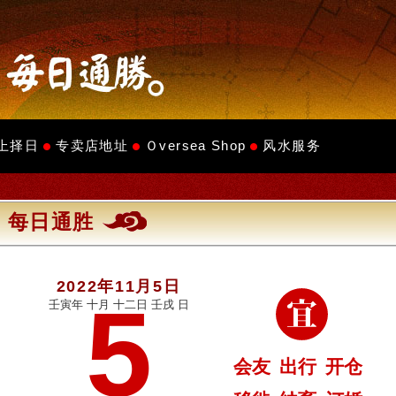
上择日
专卖店地址
Ｏversea Shop
风水服务
每日通胜
2022年11月5日
5
壬寅年 十月 十二日 壬戌 日
会友
出行
开仓