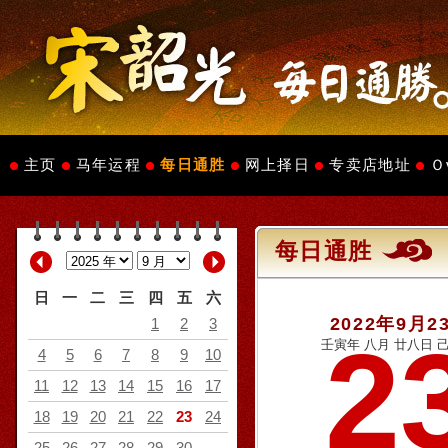
主页
马年运程
每日通胜
网上择日
专卖店地址
Ｏ
每日通胜
日
一
二
三
四
五
六
2022年9月2
1
2
3
2
壬寅年 八月 廿八日 己
4
5
6
7
8
9
10
11
12
13
14
15
16
17
18
19
20
21
22
23
24
25
26
27
28
29
30