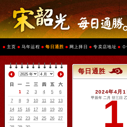
主页
马年运程
每日通胜
网上择日
专卖店地址
Ｏ
每日通胜
日
一
二
三
四
五
六
2024年4月
1
2
3
4
5
6
1
甲辰年 二月 廿三日 乙
7
8
9
10
11
12
13
14
15
16
17
18
19
20
21
22
23
24
25
26
27
28
29
30