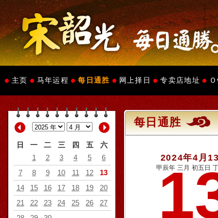
主页
马年运程
每日通胜
网上择日
专卖店地址
Ｏ
每日通胜
日
一
二
三
四
五
六
2024年4月1
1
2
3
4
5
6
1
甲辰年 三月 初五日 丁
7
8
9
10
11
12
13
14
15
16
17
18
19
20
21
22
23
24
25
26
27
28
29
30