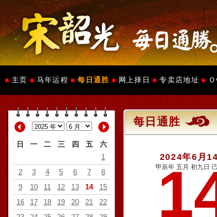
主页
马年运程
每日通胜
网上择日
专卖店地址
Ｏ
每日通胜
日
一
二
三
四
五
六
2024年6月1
1
1
甲辰年 五月 初九日 己
2
3
4
5
6
7
8
9
10
11
12
13
14
15
16
17
18
19
20
21
22
23
24
25
26
27
28
29