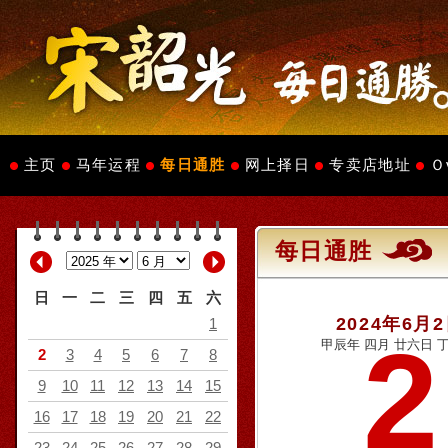
主页
马年运程
每日通胜
网上择日
专卖店地址
Ｏ
每日通胜
日
一
二
三
四
五
六
2024年6月
1
2
甲辰年 四月 廿六日 丁
2
3
4
5
6
7
8
9
10
11
12
13
14
15
16
17
18
19
20
21
22
23
24
25
26
27
28
29